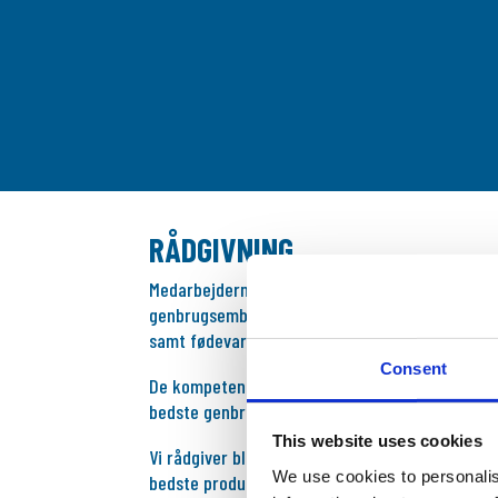
RÅDGIVNING
Medarbejderne i Dansk Mobilopvask har samlet 
genbrugsemballager, cirkulære forretningsmodell
samt fødevareproduktion.
Consent
De kompetencer sætter vi meget gerne i spil, når
bedste genbrugskoncept for din virksomhed ell
This website uses cookies
Vi rådgiver blandt andet om, hvilke mængder du
We use cookies to personalis
bedste produktsortiment til dit arrangement, h