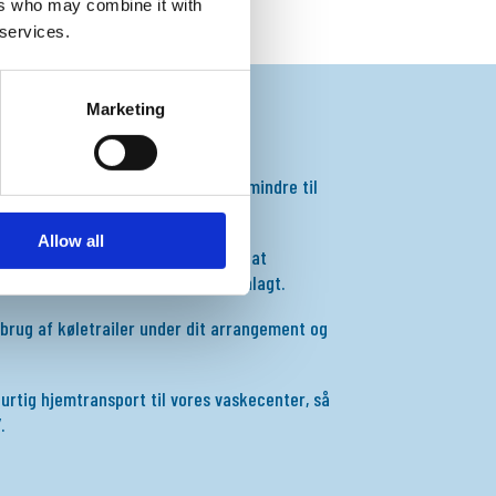
ers who may combine it with
 services.
Marketing
gerne transporten til og fra dit
ogistikpartnere og klarer alt fra mindre til
sninger.
Allow all
 er det samtidig en sikkerhed for, at
des til dit arrangement som planlagt.
brug af køletrailer under dit arrangement og
hurtig hjemtransport til vores vaskecenter, så
.