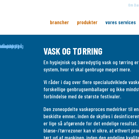
Om Dan
brancher
produkter
vores services
VASK OG TØRRING
En hygiejnisk og bæredygtig vask og tørring er
system, hvor vi skal genbruge meget mere.
Vi råder i dag over flere specialudviklede vask
forskellige genbrugsemballager og ikke minds
forbindelse med de største festivaler.
Den zoneopdelte vaskeproces medvirker til en 
beskidte emner, inden de skylles i desinficer
er lige så afgørende for det endelige resultat.
blæse-/tørrezoner kan vi sikre, at ethvert pr
tørt ud af maskinen, inden den endelige kvali