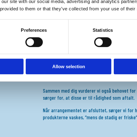
 our site with our social media, advertising and analytics partn
 provided to them or that they’ve collected from your use of their
Preferences
Statistics
LOGISTIK
Som en del af pakken varetager vi også meget 
arrangement/event. Vi har et stort netværk af l
større opgaver, hvor der kræves forskellige lø
Allow selection
Når ansvaret for transporten overdrages til os,
produkterne ankommer som aftalt og kan anven
Sammen med dig vurderer vi også behovet for 
sørger for, at disse er til rådighed som aftalt.
Når arrangementet er afsluttet, sørger vi for 
produkterne vaskes, “mens de stadig er friske”