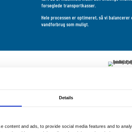
forseglede transportkasser.
Hele processen er optimeret, så vi balancerer 
vandforbrug som muligt.
mange års erfaring inden for vask af
er, festivalplanlægning og afvikling, logistik
Details
 vi i dialog med dig skal finde frem til det
er dit arrangement.
 har behov for, hvad der kunne være det
e content and ads, to provide social media features and to analy
vordan du designer et retursetup, der sikrer