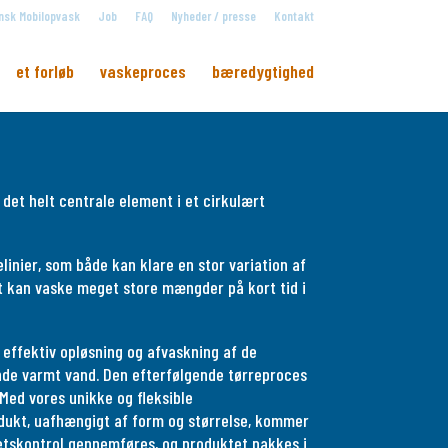
sk Mobilopvask
Job
FAQ
Nyheder / presse
Kontakt
et forløb
vaskeproces
bæredygtighed
 det helt centrale element i et cirkulært
elinier, som både kan klare en stor variation af
t kan vaske meget store mængder på kort tid i
effektiv opløsning og afvaskning af de
ende varmt vand. Den efterfølgende tørreproces
 Med vores unikke og fleksible
odukt, uafhængigt af form og størrelse, kommer
tetskontrol gennemføres, og produktet pakkes i