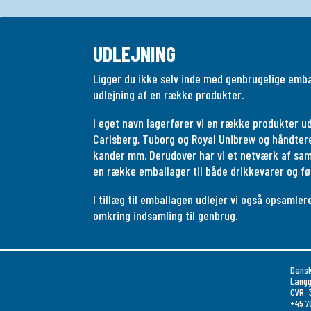
UDLEJNING
Ligger du ikke selv inde med genbrugelige embal
udlejning af en række produkter.
I eget navn lagerfører vi en række produkter ud
Carlsberg, Tuborg og Royal Unibrew og håndtere
kander mm. Derudover har vi et netværk af sama
en række emballager til både drikkevarer og fø
I tillæg til emballagen udlejer vi også opsaml
omkring indsamling til genbrug.
Dansk
Langg
CVR: 
+45 7