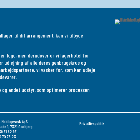
lager til dit arrangement, kan vi tilbyde
en logo, men derudover er vi lagerhotel for
r udlejning af alle deres genbrugskrus og
rbejdspartnere, vi vasker for, som kan udleje
devarer.
ere og andet udstyr, som optimerer processen
 Mobilopvask ApS
Privatlivspolitik
ade 1, 7321 Gadbjerg
39 51 82 95
0 70 73 23